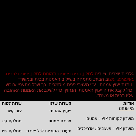
גלריית יוצרים, ציורי
ם לסלון,
תמונות לסלון,
מכירת ציורים,
ציורים למכירה
עיצו
ב הבית, מתמחה בשילוב האמנות בבית ובמשרד
באינטרנט,
ונותנת יעוץ אמנותי ע''י מעצבי פנים מוסמכים, כך שכל מתעניין/רוכש
יכול לקבל את הייעוץ האמנותי הנחוץ, כדי לשלב את האמנות האהובה
עליו בבית או משרד
.
אודות
השרות שלנו
שרות לקוחו
מי אנחנו
ייעוץ אמנותי
צור קשר
מועדון לקוחות
VIP -
אמנים
מכירת אמנות
מחלקת קשרי
מועדון
VIP -
מעצבים / אדריכלים
תעודת מקוריות לכל יצירה
מחלקת שיווק