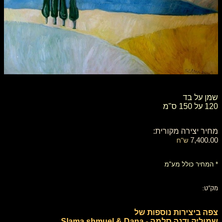
שמן על בד
120 על 150 ס"מ
מחיר יצירה מקורית:
7,400.00
ש"ח
* המחיר כולל מע"מ
מק"ט:
צפה ביצירות נוספות של
שמוליק ודנה סלמה - Slama shmuel & Dana