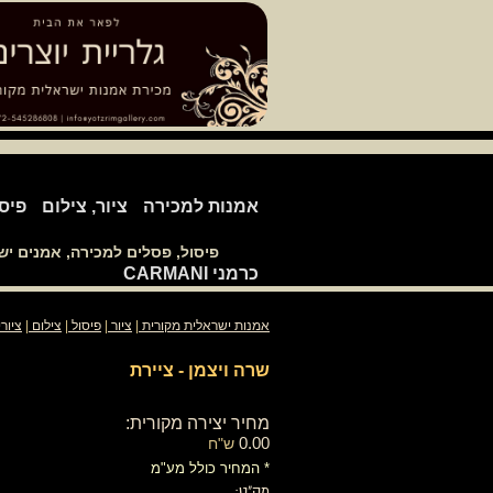
אמנות למכירה
ציור, צילום
פיס
פיסול, פסלים למכירה, אמנים י
כרמני CARMANI
אמנות ישראלית מקורית
|
ציור
|
פיסול
|
צילום
|
ציור
שרה ויצמן - ציירת
מחיר יצירה מקורית:
0.00
ש"ח
* המחיר כולל מע"מ
מק"ט: