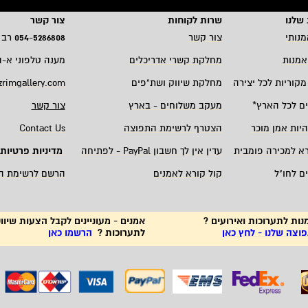
שלנו
שרות לקוחות
צור קשר
מנותי
צור קשר
5286808
-
054
רב 
אמנות
מחלקת קשרי אדריכלים
מענה טלפוני א-ה 19:00 - 00
מקוריות לכל יצירה
מחלקת שיווק ושת"פים
zrimgallery.com
ם לכל הארץ
*
מעקב משלוחים - בארץ
צור קשר
היות אמן מוכר
הצטרף לרשימת התפוצה
Contact Us
רא למכירה פומבית
עדין אין לך חשבון
PayPal -
לפתיחה
מדיניות פרטיות
ם לחו"ל
קול קורא לאמנים
הרשם לרשימת ה
נות לתערוכות ואירועים ?
אמנים - מעוניינים לקבל הצעות שיווק
צה שלנו - לחץ כאן
לתערוכות ?
הרשמו כאן