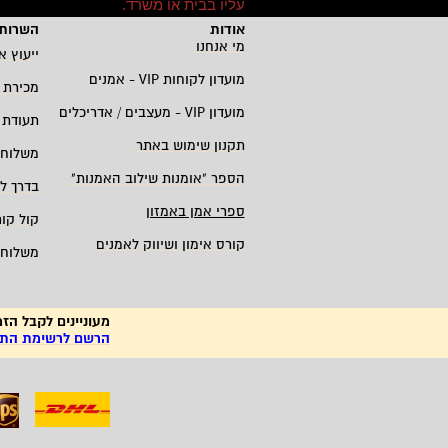
עליו בבית או משרד
.
אודות
השרות 
מי אנחנו
ייעוץ א
מועדון לקוחות
VIP -
אמנים
מכירת 
מועדון
VIP -
מעצבים / אדריכלים
תעודת 
תקנון שימוש באתר
משלוחי
הספר "אומנות שילוב האמנות
"
בדרך ל
ספרי אמן באמזון
קול קו
קורס אימון ושיווק לאמנים
משלוחי
מעוניינים לקבל הזמ
הרשם לרשימת התפו