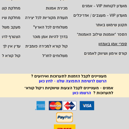
מועדון לקוחות
VIP -
אמנים
מכירת אמנות
מחלקת קשרי
מועדון
VIP -
מעצבים / אדריכלים
תעודת מקוריות לכל יצירה
מחלקת שיווק
תקנון שימוש באתר
משלוחים לכל הארץ
*
מעקב משלוח
הספר "אומנות שילוב האמנות
"
בדרך להיות אמן מוכר
הצטרף לרשי
ספרי אמן באמזון
קול קורא למכירה פומבית
עדין אין לך ח
קורס אימון ושיווק לאמנים
משלוחים לחו"ל
קול קורא לא
מעוניינים לקבל הזמנות לתערוכות ואירועים ?
הרשם לרשימת התפוצה שלנו - לחץ כאן
אמנים - מעוניינים לקבל הצעות שיווקיות ו"קול קורא"
לתערוכות ?
הרשמו כאן