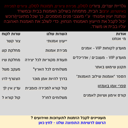
גלריית יוצרים, ציורי
ם לסלון,
תמונות לסלון,
מכירת ציורים,
ציורים למכירה
עיצו
ב הבית, מתמחה בשילוב האמנות בבית ובמשרד
באינטרנט,
ונותנת יעוץ אמנותי ע''י מעצבי פנים מוסמכים, כך שכל מתעניין/רוכש
יכול לקבל את הייעוץ האמנותי הנחוץ, כדי לשלב את האמנות האהובה
עליו בבית או משרד
.
אודות
השרות שלנו
שרות לקוחו
מי אנחנו
ייעוץ אמנותי
צור קשר
מועדון לקוחות
VIP -
אמנים
מכירת אמנות
מחלקת קשרי
מועדון
VIP -
מעצבים / אדריכלים
תעודת מקוריות לכל יצירה
מחלקת שיווק
תקנון שימוש באתר
משלוחים לכל הארץ
*
מעקב משלוח
הספר "אומנות שילוב האמנות
"
בדרך להיות אמן מוכר
הצטרף לרשי
ספרי אמן באמזון
קול קורא למכירה פומבית
עדין אין לך ח
קורס אימון ושיווק לאמנים
משלוחים לחו"ל
קול קורא לא
מעוניינים לקבל הזמנות לתערוכות ואירועים ?
הרשם לרשימת התפוצה שלנו - לחץ כאן