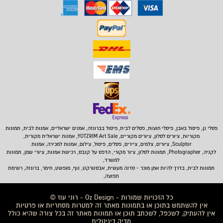
פסלי גן, פיסול באבן,
פיסלי חוצות, פסלים לבית
,
פיסול בברונזה, אמנים ישראליים, אמנות לבית, תמונות
מקוריות, ציורים לסלון, ציורים מקוריים, YOTZRIM Art Sale, אמנות ישראלית מקורית,
Sculptor, ציורים, צלמים, ציירים, פסלים, פיסול, צילום, אמנות למכירה, אמנות
לקניה, Photographer, תמונות לסלון, ציור מקורי, הדפס על קנבס, רכישת אמנות, ציורי שמן, תמונות
למשרד,
תמונות לבית
, בדרך להיות אמן מוכר - סדנה מעשית, אבסטרקט, נוף, מופשט, חימר, ברונזה, רשימת
תפוצה,
כל הזכויות שמורות - Oz Design - רוני עוז ©
אין להשתמש בתוכן או בתמונות מאתר זה למטרות מסחריות או פרטיות
אין להעתיק, לשכפל, לשכתב תוכן או תמונות מאתר זה בכל צורה שהיא כולל
מדיה דיגיטלית