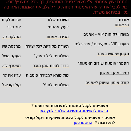
ונותנת יעוץ אמנותי ע''י מעצבי פנים מוסמכים, כך שכל מתעניין/רוכש
יכול לקבל את הייעוץ האמנותי הנחוץ, כדי לשלב את האמנות האהובה
עליו בבית או משרד
.
אודות
השרות שלנו
שרות לקוחו
מי אנחנו
ייעוץ אמנותי
צור קשר
מועדון לקוחות
VIP -
אמנים
מכירת אמנות
מחלקת קשרי
מועדון
VIP -
מעצבים / אדריכלים
תעודת מקוריות לכל יצירה
מחלקת שיווק
תקנון שימוש באתר
משלוחים לכל הארץ
*
מעקב משלוח
הספר "אומנות שילוב האמנות
"
בדרך להיות אמן מוכר
הצטרף לרשי
ספרי אמן באמזון
קול קורא למכירה פומבית
עדין אין לך ח
קורס אימון ושיווק לאמנים
משלוחים לחו"ל
קול קורא לא
מעוניינים לקבל הזמנות לתערוכות ואירועים ?
הרשם לרשימת התפוצה שלנו - לחץ כאן
אמנים - מעוניינים לקבל הצעות שיווקיות ו"קול קורא"
לתערוכות ?
הרשמו כאן