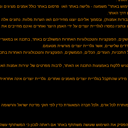
שימוש באתר" משמעה - גלישה באתר ו/או פרסום באתר כולל אמנים מציגים ומ
 דרך האתר.
(עבודות אמנות), ובסמוך אליהם יוצגו מחיריהם ו/או הערות מלוות. נתונים אלה י
נתוניו נמסרו לגלריית יוצרים על ידי האמן היוצר ואחרים ואינם מחייבים את ג
ממשקים, הפונקציות והטכנולוגיות האחרות המשולבים באתר, בתכנה או במאגרי 
דדים שלישיים, אשר גלריית יוצרים מורשית מטעמם.
כל התכניות, העזרים, הכלים, הממשקים, הפונקציות והטכנולוגיות האחרות ב
נגיש ללקוח באמצעות התכנה או האתר, לרבות מפרטים של יצירות אמנות ו/או 
מידע שהתקבל בגלריית יוצרים מאמנים ואחרים. גלריית יוצרים אינה אחראית ל
ותרת לכל אדם, ולכל חברה המאוגדת כדין לפי חוקי מדינת ישראל והרשומה
ית להפסיק את השימוש שעושה משתתף באתר אם ראתה לנכון כי המשתתף עשה 