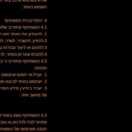
שהיא בשימוש או בביצועי הא
השמוש באתר.
4. התחייבויות המשתתף
4.1 המשתתף מתחייב שלא:
1. להעתיק את האתר ו/או חלקים ממנו, לרבות תכנה או מאגר נתונים.
2.להפיץ, להשכיר, לשדר, לתת הרשאת שימוש, להעביר את האתר או חלקים ממנו, לרבות תכנה ו/או מאגרי נתונים, לצד שלישי.
3.לתרגם או ליצור עבודות נגזרות אחרות מן האתר, התכנה או מאגרי הנתונים.
4.להכניס שינויים באתר, לרבות בתכנה או במאגר הנתונים.
4.2 המשתתף מתחייב כי במהלך שימושו באתר לא יעשה דבר מן הפעולות
הבאות:
1. יגביל או יחסום שימושם של אחרים באתר.
2. ישתמש באתר לביצוע מעשים בלתי חוקיים.
3. יעביר ביודעין מידע המכ
של מחשב אחר.
4.3 המשתתף נושא באחרי
אחראי לבדו לכל נזק או או
הנובע משימושו של המשתת