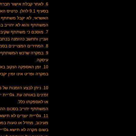
6. לאחר קבלת אישור חבר
בסעיף 9.1 להלן. 
האשראי, לא יקבל משתתף מס
המשתתף והוא לא יחוייב ב
7. מוסכם כי משתתף שקיבל
ועניין ותחשב כהזמנה בכתב
8. המחירים המצויינים בסמוך למוצרים המופיעים באתר כוללים מע"מ אלא אם צויין במפורש אחרת.
עיסקה.
10. זמן האספקה הנקוב באתר כפוף להיותו של המוצר במלאי וזמינותו מול האמן.
במקרה ופריט אינו זמין יק
10. ניתן לבצע הזמנות של מוצרים אשר מוצגים באתר אולם מצויין כי אינם
זמינים באותה עת. גלריית
או לאספקתו כלל.
המשתתף יחוייב בסכום ההזמ
11. גלריית יוצרים לא תישא באחריות כלפי משתתף או כל צד שלישי בגין נזקים הנובעים
מעיכוב, מחדל או טעות במס
בשום מקרה לא תישא גלריית