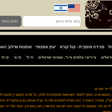
כתוב
חפש באתר
מילת
חיפש
ול
מכירה פומבית - קול קורא
יעוץ אמנותי
אומנות שילוב האמ
שראלים
ציירים / צלמים א'-ד', אמנים ישראלים
ה'-ל'
מ'-צ'
ק'-ת'
ם המוצגים בו כפוף לתנאי השימוש המפורטים להלן. כל אדם המעוניין לבצע פ
), מצהיר בזאת כי הינו מודע לתנאים אלו וכי קרא אותם בעיון ובקפידה והו
ו למי מטעמו כל טענה ו/או תביעה במישרין ו/או בעקיפין, כנגד גלריית יוצרי
 האתר.