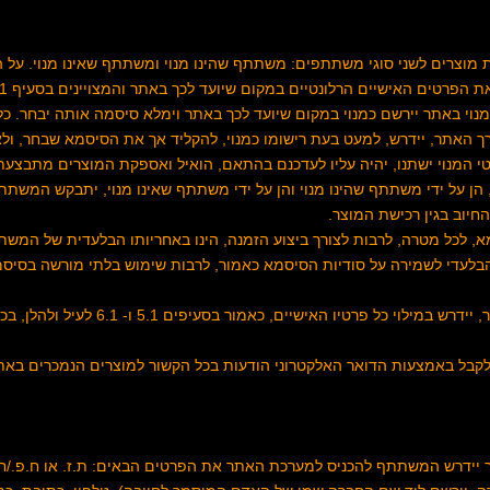
ת מוצרים לשני סוגי משתתפים: משתתף שהינו מנוי ומשתתף שאינו מנוי. על
פרטים האישיים הרלונטיים במקום שיועד לכך באתר והמצויינים בסעיף 6.1 להלן.
 מנוי באתר יירשם כמנוי במקום שיועד לכך באתר וימלא סיסמה אותה יבחר. 
רך האתר, יידרש, למעט בעת רישומו כמנוי, להקליד אך את הסיסמא שבחר, ולא 
טי המנוי ישתנו, יהיה עליו לעדכנם בהתאם, הואיל ואספקת המוצרים מתבצ
 הן על ידי משתתף שהינו מנוי והן על ידי משתתף שאינו מנוי, יתבקש המשת
יוב בגין רכישת המוצר.
בלעדי לשמירה על סודיות הסיסמא כאמור, לרבות שימוש בלתי מורשה בסיסמ
5. משתתף שאינו מנוי באתר, יידרש במילוי כל פרטיו האי
ל לקבל באמצעות הדואר האלקטרוני הודעות בכל הקשור למוצרים הנמכרים באתר
תר יידרש המשתתף להכניס למערכת האתר את הפרטים הבאים: ת.ז. או ח.פ./