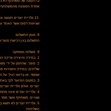
בו הזמנה של משתתף לא נתק
אחרת המונעת מהמשתתף ל
.12 גלריית יוצרים תעשה
שגיאות דפוס אשר האתר עלו
8. אופן התשלום
התשלום בגין רכישת מוצרים
9. משלוח ואספקה
1. במידה והיצירה צריכה הובלה או משלוח, ההובלה או המשלוח יעשו ויוזמנו על חשבון המזמין.
2. מוצר, שהוזמן על ידי מ
שליחים, במידה והשירות פו
שמסר, או בדואר רגיל. על 
3. במקום המיועד לכך באתר
יוצרים. אולם גלריית יוצר
4. גלריית יוצרים אינה מתחייבת לספק את המוצר למשתתף אשר מסר למערכת פרטים
שגויים. משתתף אשר מסר למ
5. גלריית יוצרים לא תשא באחריות בגין קלקול במוצר או תקלה בו שנגרמו עקב ביצוע
השליחות.