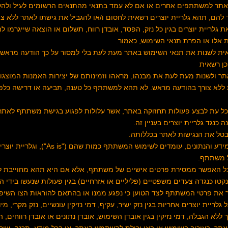
אתר למשתתפים אחרים או אם לא עמד בתנאי מהתנאים הרשומים לעיל ולה
 להם, תהא גלריית יוצרים רשאית לחסום ו/או להגביל את גישתו לאתר ללא צ
ריית יוצרים בגין כל נזק, הפסד, אובדן רווח, תשלום או הוצאה שייגרמו לה 
 אלו או הפרת תנאי השימוש, כאמור.
 רשאית לשנות את תנאי השימוש באתר מעת לעת בלי למסור על כך הודעה מראש
כן רשאית
אתר ולשנות מעת לעת את מבנהו, מראהו וזמינותם של יצירות האמנות המוצג
ת ללא צורך בהודעה מראש. לא תהא למשתתף כל טענה, תביעה או דרישה כלפי ג
ת בכל עת לבצע פעולות תחזוקה באתר, אשר עלולות לפגוע בגישת משתתף לאתר,
כנגד גלריית יוצרים בעניין זה.
As is
"), וגלריית יוצ
ל משתתף.
ע ככל האפשר ממסירת פרטים אישיים של משתתף, אלא אם היא תהא מחוייבת לע
נקטו כנגדה צעדים משפטיים (פליליים או אזרחיים) בגין פעולות שנעשו ביד
ר את פרטי המשתתף לצד הטוען כי נפגע ממנו או בהתאם להוראות הצו השיפו
 גלריית יוצרים אחריות בגין נזק ישיר, עקיף, דמי נזיקין עונשיים, נזק מקרי, מי
 ללא הגבלה, דמי נזיקין בגין אובדן השימוש, אובדן נתונים או אובדן רווחים, 