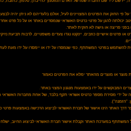
, יירשם ליד שם החברה שמו של האדם המוסמך לחייבה), טלפון, כתובת, כתו
מיטב יכולתה להגן על פרטי כרטיס האשראי שנמסרים באתר או על כל פרט אחר,
 בפני פריצה או גישה לא חוקית לאתר.
ו פרטים אישיים כוזבים, יינקטו נגדו צעדים משפטיים, לרבות תביעת נזיקין 
ים.
אית להשתמש בפרטי המשתתף, כפי שנמסרו על ידו או יימסרו על ידו מעת לעת
שה על ידי מסירת מספר כרטיס אשראי תקף בלבד, של אחת מחברות האשראי המ
 "הזמנה").
צר דרך האתר הינו אישור של חברת האשראי לביצוע הרכישה באמצעות פרטי כ
ל המשתתף במערכת האתר וקבלת אישור חברת האשראי לביצוע החיוב, ישלח