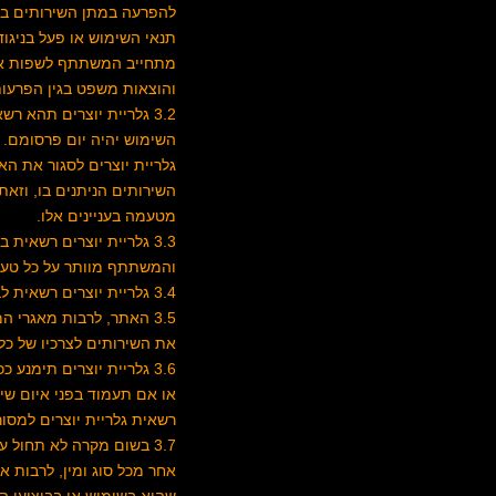
להפרעה במתן השירותים ב
תנאי השימוש או פעל בניגוד
מתחייב המשתתף לשפות את גל
והוצאות משפט בגין הפרעות
3.2 גלריית יוצרים תהא
השימוש יהיה יום פרסומם. 
גלריית יוצרים לסגור את ה
השירותים הניתנים בו, וזא
מטעמה בעניינים אלו.
3.3 גלריית יוצרים רשאי
והמשתתף מוותר על כל טענה 
3.4 גלריית יוצרים רשאית לבטל את הנגישות לאתר בכללותה.
3.5 האתר, לרבות מאגרי המידע והנתונים, עומדים לשימוש המשתתף כמות שהם ("
את השירותים לצרכיו של כ
3.6 גלריית יוצרים תימנ
או אם תעמוד בפני איום שי
רשאית גלריית יוצרים למסו
3.7 בשום מקרה לא תחול על
אחר מכל סוג ומין, לרבות אך