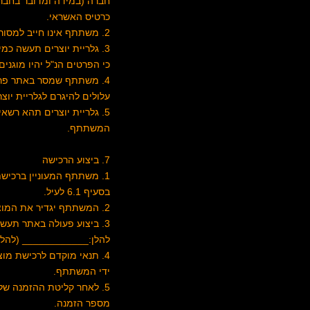
חברה (במידה ומדובר בחברה
כרטיס האשראי.
2. משתתף אינו חייב למסור על פי החוק את הפרטים המצויינים לעיל, אולם בלעדיהם לא ניתן יהיה לבצע הזמנה של מוצרים באתר.
3. גלריית יוצרים תעשה כ
כי הפרטים הנ"ל יהיו מוגנים
4. משתתף שמסר באתר פרט א
עלולים להיגרם לגלריית יוצר
5. גלריית יוצרים תהא רש
המשתתף.
7. ביצוע הרכישה
1. משתתף המעוניין ברכישת מוצר או מוצרים מהאתר ימלא את הפרטים כאמור
בסעיף 6.1 לעיל.
2. המשתתף יגדיר את המוצרים המבוקשים על ידו באמצעות מנגנון המצוי באתר.
3. ביצוע פעולה באתר תע
להלן:____________ (להלן:
4. תנאי מוקדם לרכישת מו
ידי המשתתף.
5. לאחר קליטת ההזמנה ש
מספר הזמנה.