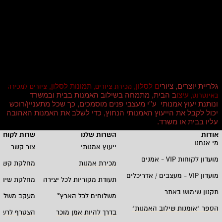
גלריית יוצרים, ציורי
ם לסלון,
תמונות לסלון,
מכירת ציורים,
ציורים למכירה
עיצו
ב הבית, מתמחה בשילוב האמנות בבית ובמשרד
באינטרנט,
ונותנת יעוץ אמנותי ע''י מעצבי פנים מוסמכים, כך שכל מתעניין/רוכש
יכול לקבל את הייעוץ האמנותי הנחוץ, כדי לשלב את האמנות האהובה
עליו בבית או משרד
.
אודות
השרות שלנו
שרות לקוחו
מי אנחנו
ייעוץ אמנותי
צור קשר
מועדון לקוחות
VIP -
אמנים
מכירת אמנות
מחלקת קשרי
מועדון
VIP -
מעצבים / אדריכלים
תעודת מקוריות לכל יצירה
מחלקת שיווק
תקנון שימוש באתר
משלוחים לכל הארץ
*
מעקב משלוח
הספר "אומנות שילוב האמנות
"
בדרך להיות אמן מוכר
הצטרף לרשי