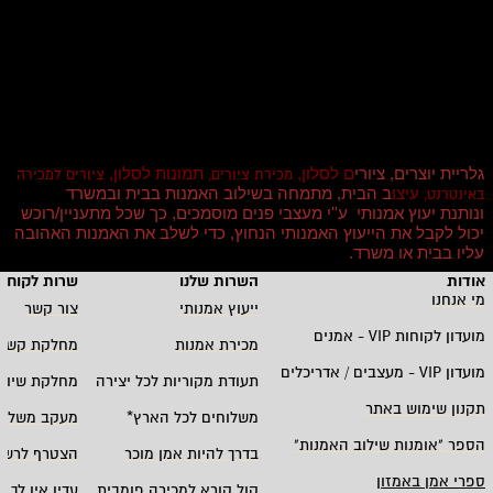
גלריית יוצרים, ציורי
ם לסלון,
תמונות לסלון,
מכירת ציורים,
ציורים למכירה
עיצו
ב הבית, מתמחה בשילוב האמנות בבית ובמשרד
באינטרנט,
ונותנת יעוץ אמנותי ע''י מעצבי פנים מוסמכים, כך שכל מתעניין/רוכש
יכול לקבל את הייעוץ האמנותי הנחוץ, כדי לשלב את האמנות האהובה
עליו בבית או משרד
.
אודות
השרות שלנו
שרות לקוחו
מי אנחנו
ייעוץ אמנותי
צור קשר
מועדון לקוחות
VIP -
אמנים
מכירת אמנות
מחלקת קשרי
מועדון
VIP -
מעצבים / אדריכלים
תעודת מקוריות לכל יצירה
מחלקת שיווק
תקנון שימוש באתר
משלוחים לכל הארץ
*
מעקב משלוח
הספר "אומנות שילוב האמנות
"
בדרך להיות אמן מוכר
הצטרף לרשי
ספרי אמן באמזון
קול קורא למכירה פומבית
עדין אין לך ח