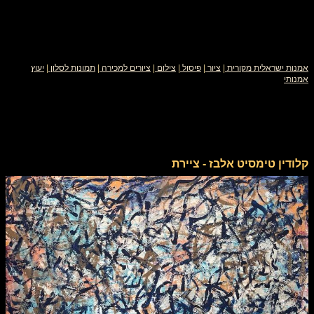
אמנות ישראלית מקורית
|
ציור
|
פיסול
|
צילום
|
ציורים למכירה
|
תמונות לסלון
|
יעוץ
אמנותי
קלודין טימסיט אלבז - ציירת