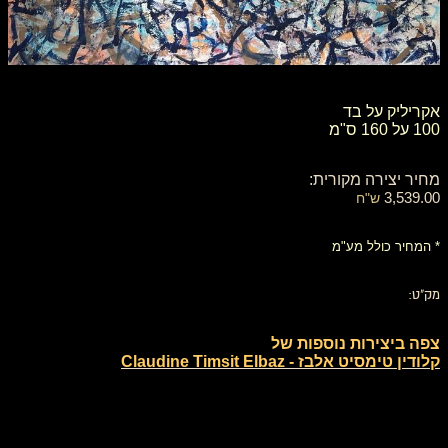
אקריליק על בד
100 על 160 ס"מ
מחיר יצירה מקורית:
3,539.00
ש"ח
* המחיר כולל מע"מ
מק"ט:
צפה ביצירות נוספות של
קלודין טימסיט אלבז - Claudine Timsit Elbaz