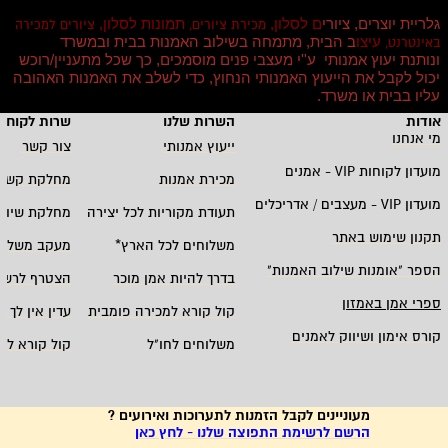
גלריית יוצרים, ציורי
ם לסלון,
תמונות לסלון,
מכירת ציורים,
ציורים למכירה
עיצו
ב הבית, מתמחה בשילוב האמנות בבית ובמשרד
באינטרנט,
ונותנת יעוץ אמנותי ע''י מעצבי פנים מוסמכים, כך שכל מתעניין/רוכש
יכול לקבל את הייעוץ האמנותי הנחוץ, כדי לשלב את האמנות האהובה
עליו בבית או משרד
.
אודות
השרות שלנו
שרות לקוחו
מי אנחנו
ייעוץ אמנותי
צור קשר
מועדון לקוחות
VIP -
אמנים
מכירת אמנות
מחלקת קשרי
מועדון
VIP -
מעצבים / אדריכלים
תעודת מקוריות לכל יצירה
מחלקת שיווק
תקנון שימוש באתר
משלוחים לכל הארץ
*
מעקב משלוח
הספר "אומנות שילוב האמנות
"
בדרך להיות אמן מוכר
הצטרף לרשי
ספרי אמן באמזון
קול קורא למכירה פומבית
עדין אין לך ח
קורס אימון ושיווק לאמנים
משלוחים לחו"ל
קול קורא לא
מעוניינים לקבל הזמנות לתערוכות ואירועים ?
הרשם לרשימת התפוצה שלנו - לחץ כאן