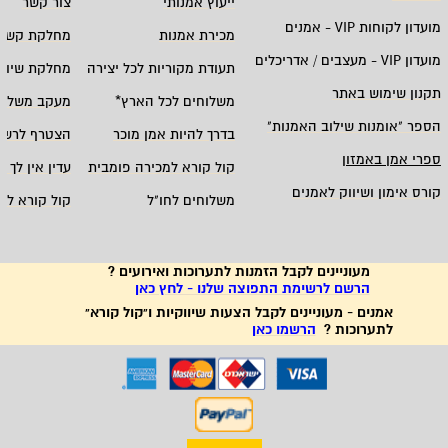
ייעוץ אמנותי
צור קשר
מועדון לקוחות
VIP -
אמנים
מכירת אמנות
מחלקת קשרי
מועדון
VIP -
מעצבים / אדריכלים
תעודת מקוריות לכל יצירה
מחלקת שיווק
תקנון שימוש באתר
משלוחים לכל הארץ
*
מעקב משלוח
הספר "אומנות שילוב האמנות
"
בדרך להיות אמן מוכר
הצטרף לרשי
ספרי אמן באמזון
קול קורא למכירה פומבית
עדין אין לך ח
קורס אימון ושיווק לאמנים
משלוחים לחו"ל
קול קורא לא
מעוניינים לקבל הזמנות לתערוכות ואירועים ?
הרשם לרשימת התפוצה שלנו - לחץ כאן
אמנים - מעוניינים לקבל הצעות שיווקיות ו"קול קורא"
לתערוכות ?
הרשמו כאן