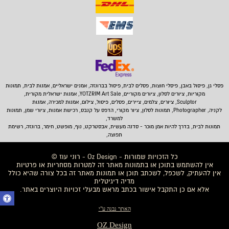
פסלי גן, פיסול באבן,
פיסלי חוצות, פסלים לבית
,
פיסול בברונזה, אמנים ישראליים, אמנות לבית, תמונות
מקוריות, ציורים לסלון, ציורים מקוריים, YOTZRIM Art Sale, אמנות ישראלית מקורית,
Sculptor, ציורים, צלמים, ציירים, פסלים, פיסול, צילום, אמנות למכירה, אמנות
לקניה, Photographer, תמונות לסלון, ציור מקורי, הדפס על קנבס, רכישת אמנות, ציורי שמן, תמונות
למשרד,
תמונות לבית
, בדרך להיות אמן מוכר - סדנה מעשית, אבסטרקט, נוף, מופשט, חימר, ברונזה, רשימת
תפוצה,
כל הזכויות שמורות - Oz Design - רוני עוז ©
אין להשתמש בתוכן או בתמונות מאתר זה למטרות מסחריות או פרטיות
אין להעתיק, לשכפל, לשכתב תוכן או תמונות מאתר זה בכל צורה שהיא כולל
מדיה דיגיטלית
אלא אם כן התקבל אישור בכתב מראש מבעלי זכויות היוצרים באתר.
האתר נבנה ע"י
OZ Design