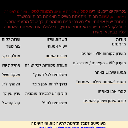
גלריית יוצרים, ציורי
ם לסלון,
תמונות לסלון,
מכירת ציורים,
ציורים למכירה
עיצו
ב הבית, מתמחה בשילוב האמנות בבית ובמשרד
באינטרנט,
ונותנת יעוץ אמנותי ע''י מעצבי פנים מוסמכים, כך שכל מתעניין/רוכש
יכול לקבל את הייעוץ האמנותי הנחוץ, כדי לשלב את האמנות האהובה
עליו בבית או משרד
.
אודות
השרות שלנו
שרות לקוחו
מי אנחנו
ייעוץ אמנותי
צור קשר
מועדון לקוחות
VIP -
אמנים
מכירת אמנות
מחלקת קשרי
מועדון
VIP -
מעצבים / אדריכלים
תעודת מקוריות לכל יצירה
מחלקת שיווק
תקנון שימוש באתר
משלוחים לכל הארץ
*
מעקב משלוח
הספר "אומנות שילוב האמנות
"
בדרך להיות אמן מוכר
הצטרף לרשי
ספרי אמן באמזון
קול קורא למכירה פומבית
עדין אין לך ח
קורס אימון ושיווק לאמנים
משלוחים לחו"ל
קול קורא לא
מעוניינים לקבל הזמנות לתערוכות ואירועים ?