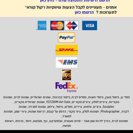
הרשם לרשימת התפוצה שלנו - לחץ כאן
אמנים - מעוניינים לקבל הצעות שיווקיות ו"קול קורא"
לתערוכות ?
הרשמו כאן
פסלי גן, פיסול באבן,
פיסלי חוצות, פסלים לבית
,
פיסול בברונזה, אמנים ישראליים, אמנות לבית, תמונות
מקוריות, ציורים לסלון, ציורים מקוריים, YOTZRIM Art Sale, אמנות ישראלית מקורית,
Sculptor, ציורים, צלמים, ציירים, פסלים, פיסול, צילום, אמנות למכירה, אמנות
לקניה, Photographer, תמונות לסלון, ציור מקורי, הדפס על קנבס, רכישת אמנות, ציורי שמן, תמונות
למשרד,
תמונות לבית
, בדרך להיות אמן מוכר - סדנה מעשית, אבסטרקט, נוף, מופשט, חימר, ברונזה, רשימת
תפוצה,