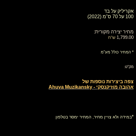
אקריליק על בד
100 על 70 ס"מ (2022)
מחיר יצירה מקורית:
1,799.00
ש"ח
* המחיר כולל מע"מ
מק"ט:
צפה ביצירות נוספות של
אהובה מוזיקנסקי - Ahuva Muzikansky
*
במידה ולא צויין מחיר, המחיר ימסר בטלפון