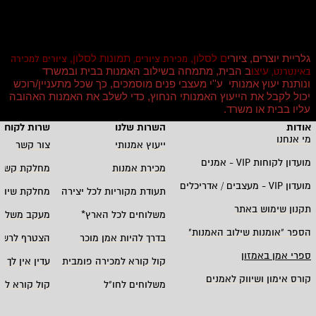
גלריית יוצרים, ציורי
ם לסלון,
תמונות לסלון,
מכירת ציורים,
ציורים למכירה
עיצו
ב הבית, מתמחה בשילוב האמנות בבית ובמשרד
באינטרנט,
ונותנת יעוץ אמנותי ע''י מעצבי פנים מוסמכים, כך שכל מתעניין/רוכש
יכול לקבל את הייעוץ האמנותי הנחוץ, כדי לשלב את האמנות האהובה
עליו בבית או משרד
.
אודות
השרות שלנו
שרות לקוחו
מי אנחנו
ייעוץ אמנותי
צור קשר
מועדון לקוחות
VIP -
אמנים
מכירת אמנות
מחלקת קשרי
מועדון
VIP -
מעצבים / אדריכלים
תעודת מקוריות לכל יצירה
מחלקת שיווק
תקנון שימוש באתר
משלוחים לכל הארץ
*
מעקב משלוח
הספר "אומנות שילוב האמנות
"
בדרך להיות אמן מוכר
הצטרף לרשי
ספרי אמן באמזון
קול קורא למכירה פומבית
עדין אין לך ח
קורס אימון ושיווק לאמנים
משלוחים לחו"ל
קול קורא לא