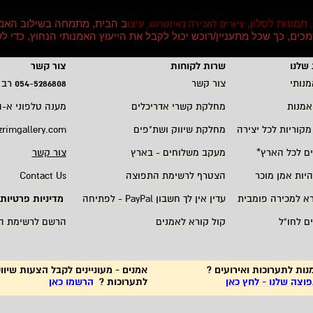
תמונות לסלון,
עיצו
ב הבית, מתמחה בשילוב האמ
,
ציורים למכירה באינטרנט,
סמכים, כך שכל מתעניין/רוכש יכול לקבל את הייעוץ האמנותי הנחוץ, כדי
שלנו
שרות לקוחות
צור קשר
מנותי
צור קשר
5286808
-
054
רב 
אמנות
מחלקת קשרי אדריכלים
מענה טלפוני א-ה 19:00 - 00
מקוריות לכל יצירה
מחלקת שיווק ושת"פים
zrimgallery.com
ם לכל הארץ
*
מעקב משלוחים - בארץ
צור קשר
היות אמן מוכר
הצטרף לרשימת התפוצה
Contact Us
רא למכירה פומבית
עדין אין לך חשבון
PayPal -
לפתיחה
מדיניות פרטיות
ם לחו"ל
קול קורא לאמנים
הרשם לרשימת ה
נות לתערוכות ואירועים ?
אמנים - מעוניינים לקבל הצעות שיווק
צה שלנו - לחץ כאן
לתערוכות ?
הרשמו כאן