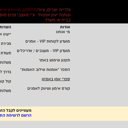
גלריית יוצרים, ציורי
ם לסלון,
מכירת ציורים
ונותנת יעוץ אמנותי ע''י מעצבי פנים מו
בבית או משרד
.
אודות
השרות 
מי אנחנו
ייעוץ א
מועדון לקוחות
VIP -
אמנים
מכירת 
מועדון
VIP -
מעצבים / אדריכלים
תעודת 
תקנון שימוש באתר
משלוחי
הספר "אומנות שילוב האמנות
"
בדרך ל
ספרי אמן באמזון
קול קו
קורס אימון ושיווק לאמנים
משלוחי
מעוניינים לקבל הזמ
הרשם לרשימת התפו