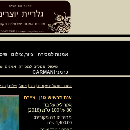
אמנות למכירה
ציור, צילום
פיס
פיסול, פסלים למכירה, אמנים י
כרמני CARMANI
אמנות ישראלית מקורית
|
ציור
|
פיסול
|
צילום
|
ציורי
ענת תרשיש גונן - ציירת
אקריליק על בד,
​80 על 100 ס"מ (2018)
מחיר יצירה מקורית:
4,400.00
ש"ח
* המחיר כולל מע"מ