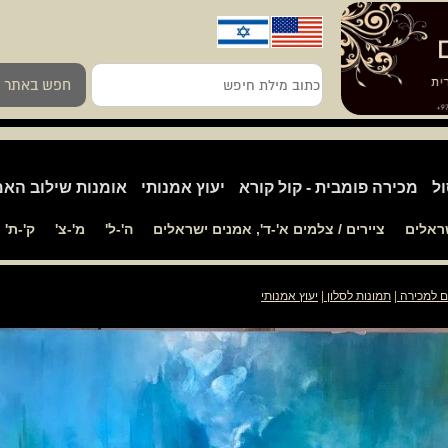
כתוב
חפש באתר
מילת
חיפש
ול
מכירה פומבית - קול קורא
יעוץ אמנותי
אומנות שילוב האמ
שראלים
ציירים / צלמים א'-ד', אמנים ישראלים
ה'-ל'
מ'-צ'
ק'-ת'
ם למכירה
|
תמונות לסלון
|
יעוץ אמנותי