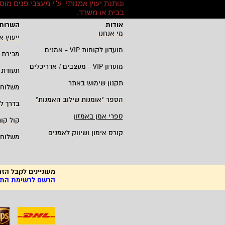
ונותנת יעוץ אמנותי ע''י מעצבי פנים מו
בבית או משרד
.
אודות
השרות 
מי אנחנו
ייעוץ א
מועדון לקוחות
VIP -
אמנים
מכירת 
מועדון
VIP -
מעצבים / אדריכלים
תעודת 
תקנון שימוש באתר
משלוחי
הספר "אומנות שילוב האמנות
"
בדרך ל
ספרי אמן באמזון
קול קו
קורס אימון ושיווק לאמנים
משלוחי
מעוניינים לקבל הזמ
הרשם לרשימת התפו