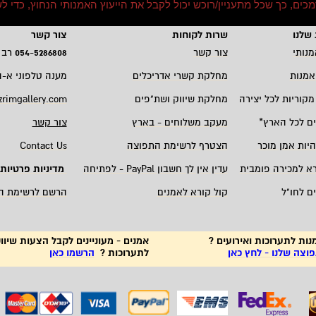
סמכים, כך שכל מתעניין/רוכש יכול לקבל את הייעוץ האמנותי הנחוץ, כדי
שלנו
שרות לקוחות
צור קשר
מנותי
צור קשר
5286808
-
054
רב 
אמנות
מחלקת קשרי אדריכלים
מענה טלפוני א-ה 19:00 - 00
מקוריות לכל יצירה
מחלקת שיווק ושת"פים
zrimgallery.com
ם לכל הארץ
*
מעקב משלוחים - בארץ
צור קשר
היות אמן מוכר
הצטרף לרשימת התפוצה
Contact Us
רא למכירה פומבית
עדין אין לך חשבון
PayPal -
לפתיחה
מדיניות פרטיות
ם לחו"ל
קול קורא לאמנים
הרשם לרשימת ה
נות לתערוכות ואירועים ?
אמנים - מעוניינים לקבל הצעות שיווק
צה שלנו - לחץ כאן
לתערוכות ?
הרשמו כאן