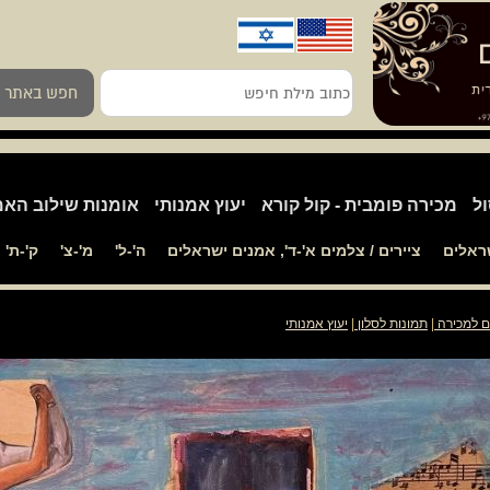
כתוב
חפש באתר
מילת
חיפש
ול
מכירה פומבית - קול קורא
יעוץ אמנותי
אומנות שילוב האמ
שראלים
ציירים / צלמים א'-ד', אמנים ישראלים
ה'-ל'
מ'-צ'
ק'-ת'
ם למכירה
|
תמונות לסלון
|
יעוץ אמנותי