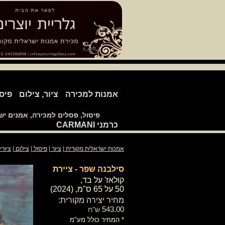
אמנות למכירה
ציור, צילום
פיס
פיסול, פסלים למכירה, אמנים י
כרמני CARMANI
אמנות ישראלית מקורית
|
ציור
|
פיסול
|
צילום
|
ציורי
סילבנה שפר - ציירת
קולאז' על בד,
50 על 65 ס"מ, (2024)
מחיר יצירה מקורית:
543.00
ש"ח
* המחיר כולל מע"מ