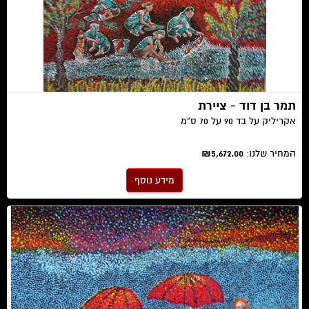
תמר בן דוד - ציירת
אקריליק על בד 90 על 70 ס"מ
המחיר שלנו:
₪5,672.00
מידע נוסף