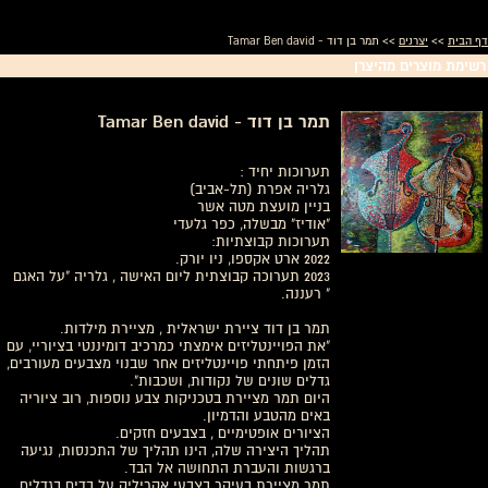
דף הבית
>>
יצרנים
>> תמר בן דוד - Tamar Ben david
רשימת מוצרים מהיצרן
תמר בן דוד - Tamar Ben david
תערוכות יחיד :
גלריה אפרת (תל-אביב)
בניין מועצת מטה אשר
"אודיז" מבשלה, כפר גלעדי
תערוכות קבוצתיות:
2022 ארט אקספו, ניו יורק.
2023 תערוכה קבוצתית ליום האישה , גלריה "על האגם
" רעננה.
תמר בן דוד ציירת ישראלית , מציירת מילדות.
"את הפויינטליזים אימצתי כמרכיב דומיננטי בציוריי, עם
הזמן פיתחתי פויינטליזים אחר שבנוי מצבעים מעורבים,
גדלים שונים של נקודות, ושכבות".
היום תמר מציירת בטכניקות צבע נוספות, רוב ציוריה
באים מהטבע והדמיון.
הציורים אופטימיים , בצבעים חזקים.
תהליך היצירה שלה, הינו תהליך של התכנסות, נגיעה
ברגשות והעברת התחושה אל הבד.
תמר מציירת בעיקר בצבעי אקריליק על בדים בגדלים