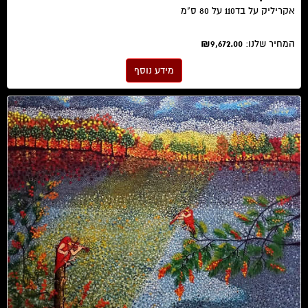
אקריליק על בד ​110 על 80 ס"מ
המחיר שלנו:
₪9,672.00
מידע נוסף