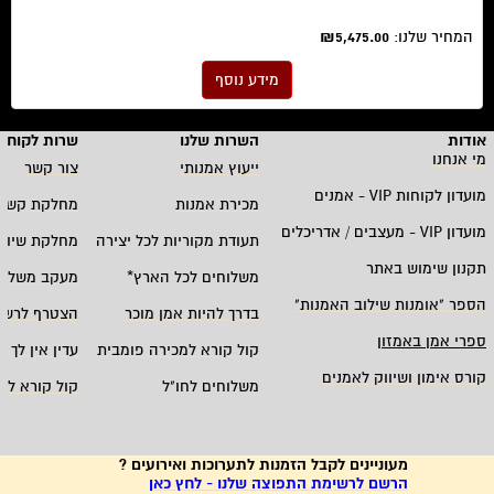
המחיר שלנו:
₪5,475.00
מידע נוסף
אודות
השרות שלנו
שרות לקוחו
מי אנחנו
ייעוץ אמנותי
צור קשר
מועדון לקוחות
VIP -
אמנים
מכירת אמנות
מחלקת קשרי
מועדון
VIP -
מעצבים / אדריכלים
תעודת מקוריות לכל יצירה
מחלקת שיווק
תקנון שימוש באתר
משלוחים לכל הארץ
*
מעקב משלוח
הספר "אומנות שילוב האמנות
"
בדרך להיות אמן מוכר
הצטרף לרשי
ספרי אמן באמזון
קול קורא למכירה פומבית
עדין אין לך ח
קורס אימון ושיווק לאמנים
משלוחים לחו"ל
קול קורא לא
מעוניינים לקבל הזמנות לתערוכות ואירועים ?
הרשם לרשימת התפוצה שלנו - לחץ כאן