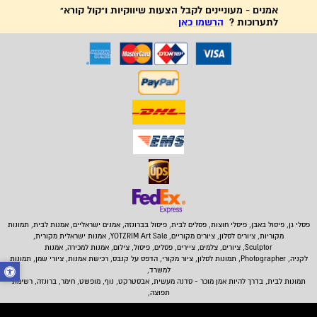
אמנים - מעוניינים לקבל הצעות שיווקיות ו"קול קורא"
לתערוכות ?
הרשמו כאן
פסלי גן, פיסול באבן,
פיסלי חוצות, פסלים לבית
,
פיסול בברונזה, אמנים ישראליים, אמנות לבית, תמונות
מקוריות, ציורים לסלון, ציורים מקוריים, YOTZRIM Art Sale, אמנות ישראלית מקורית,
Sculptor, ציורים, צלמים, ציירים, פסלים, פיסול, צילום, אמנות למכירה, אמנות
לקניה, Photographer, תמונות לסלון, ציור מקורי, הדפס על קנבס, רכישת אמנות, ציורי שמן, תמונות
למשרד,
תמונות לבית
, בדרך להיות אמן מוכר - סדנה מעשית, אבסטרקט, נוף, מופשט, חימר, ברונזה, רשימת
תפוצה,