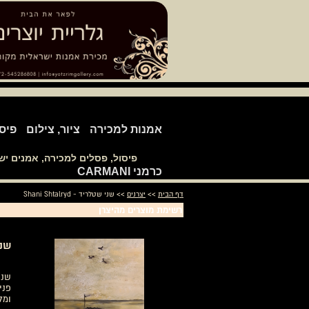
אמנות למכירה
ציור, צילום
פיס
פיסול, פסלים למכירה, אמנים י
כרמני CARMANI
דף הבית
>>
יצרנים
>> שני שטלריד - Shani Shtalryd
רשימת מוצרים מהיצרן
שני ש
פני
ומל