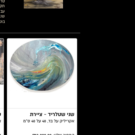
תקי
עבו
שני
בוט
שני שטלריד - ציירת
ש
אקריליק על בד, 40 על 40 ס"מ
אק