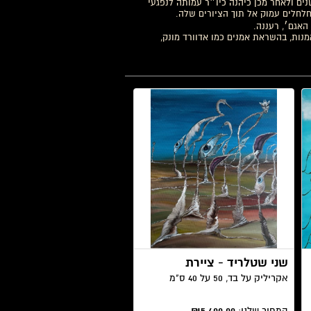
פכה לאמנית במשרה מלאה, שני היתה מורה לאנגלית ומחנכת בתיכון במשך 15 שנים ולאחר מכן כיהנה כיו״ר עמותה לנפגעי
חלחלים עמוק אל תוך הציורים שלה.
האגם׳, רעננה.
ות, בהשראת אמנים כמו אדוורד מונק,
שני שטלריד - ציירת
אקריליק על בד, 50 על 40 ס"מ
המחיר שלנו:
₪5,400.00