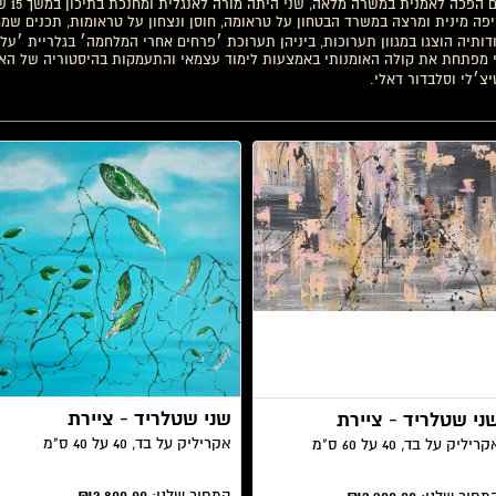
טרם ה
פה מינית ומרצה במשרד הבטחון על טראומה, חוסן ונצחון על טראומות, תכנים שמ
דותיה הוצגו במגוון תערוכות, ביניהן תערוכת ׳פרחים אחרי המלחמה׳ בגלריית ׳על 
 מפתחת את קולה האומנותי באמצעות לימוד עצמאי והתעמקות בהיסטוריה של האמנ
יצ׳לי וסלבדור דאלי.
שני שטלריד - ציירת
ני שטלריד - ציירת
אקריליק על בד, 40 על 40 ס"מ
ריליק על בד, 40 על 60 ס"מ
המחיר שלנו:
₪2,800.00