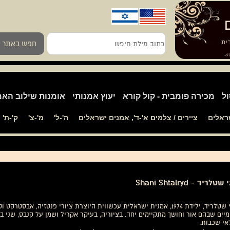
כתוב
חפש באתר
מילת
חיפש
ול
מכירה פומבית - קול קורא
יעוץ אמנותי
אומנות שילוב האמ
שראלים
ציירים / צלמים א'-ד', אמנים ישראלים
ה'-ל'
מ'-צ'
ק'-ת'
טלריד - Shani Shtalryd
שני שטלריד, ילידת 1974, אמנית ישראלית עכשווית היוצרת ציורי פנטזיה, א
מיים שבהם אור וחושך מתקיימים יחד. בציוריה, בעיקר אקריל ושמן על קנבס, שני ב
אי שכבות.